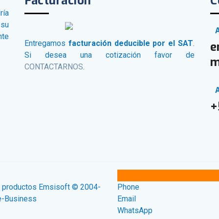
Facturación
C
ría
su
nte
Entregamos
facturación deducible por el SAT
.
e
Si desea una cotización favor de
m
CONTACTARNOS
.
A
+
os productos Emsisoft © 2004-
Phone
e-Business
Email
WhatsApp