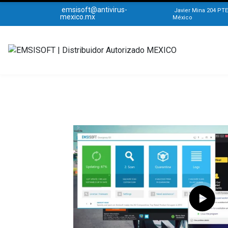
emsisoft@antivirus-
Javier Mina 204 PTE
mexico.mx
México